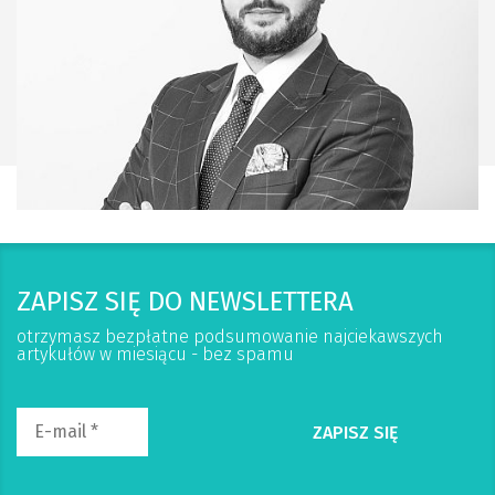
ZAPISZ SIĘ DO NEWSLETTERA
otrzymasz bezpłatne podsumowanie najciekawszych
artykułów w miesiącu - bez spamu