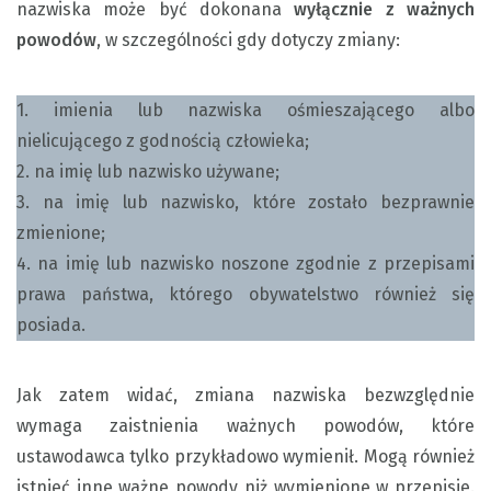
nazwiska może być dokonana
wyłącznie z ważnych
powodów
, w szczególności gdy dotyczy zmiany:
1. imienia lub nazwiska ośmieszającego albo
nielicującego z godnością człowieka;
2. na imię lub nazwisko używane;
3. na imię lub nazwisko, które zostało bezprawnie
zmienione;
4. na imię lub nazwisko noszone zgodnie z przepisami
prawa państwa, którego obywatelstwo również się
posiada.
Jak zatem widać, zmiana nazwiska bezwzględnie
wymaga zaistnienia ważnych powodów, które
ustawodawca tylko przykładowo wymienił. Mogą również
istnieć inne ważne powody niż wymienione w przepisie.