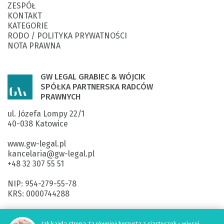
ZESPÓŁ
KONTAKT
KATEGORIE
RODO / POLITYKA PRYWATNOŚCI
NOTA PRAWNA
GW LEGAL GRABIEC & WÓJCIK
SPÓŁKA PARTNERSKA RADCÓW
PRAWNYCH
ul. Józefa Lompy 22/1

40-038 Katowice

www.gw-legal.pl
kancelaria@gw-legal.pl

+48 32 307 55 51

NIP: 954-279-55-78

KRS: 0000744288

ING Bank Śląski SA: 

40 1050 1214 1000 0092 5920 3355
