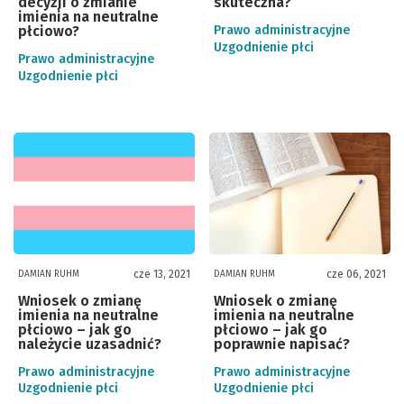
decyzji o zmianie
skuteczna?
imienia na neutralne
płciowo?
Prawo administracyjne
Uzgodnienie płci
Prawo administracyjne
Uzgodnienie płci
cze 13, 2021
cze 06, 2021
DAMIAN RUHM
DAMIAN RUHM
Wniosek o zmianę
Wniosek o zmianę
imienia na neutralne
imienia na neutralne
płciowo – jak go
płciowo – jak go
należycie uzasadnić?
poprawnie napisać?
Prawo administracyjne
Prawo administracyjne
Uzgodnienie płci
Uzgodnienie płci