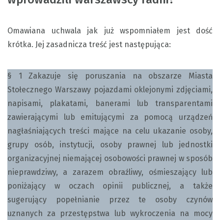
Omawiana uchwala jak już wspomniałem jest dość
krótka. Jej zasadnicza treść jest następująca:
§ 1 Zakazuje się poruszania na obszarze Miasta
Stołecznego Warszawy pojazdami oklejonymi zdjęciami,
napisami, plakatami, banerami lub transparentami
zawierającymi lub emitującymi za pomocą urządzeń
nagłaśniających treści mające na celu ukazanie osoby,
grupy osób, instytucji, osoby prawnej lub jednostki
organizacyjnej niemającej osobowości prawnej w sposób
nieprawdziwy, a zarazem obraźliwy, ośmieszający lub
poniżający w oczach opinii publicznej, a także
sugerujący popełnianie przez te osoby czynów
uznanych za przestępstwa lub wykroczenia na mocy