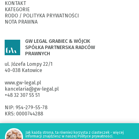
KONTAKT
KATEGORIE
RODO / POLITYKA PRYWATNOŚCI
NOTA PRAWNA
GW LEGAL GRABIEC & WÓJCIK
SPÓŁKA PARTNERSKA RADCÓW
PRAWNYCH
ul. Józefa Lompy 22/1

40-038 Katowice

www.gw-legal.pl
kancelaria@gw-legal.pl

+48 32 307 55 51

NIP: 954-279-55-78

KRS: 0000744288

ING Bank Śląski SA: 

40 1050 1214 1000 0092 5920 3355

Jak każda strona, ta również korzysta z ciasteczek - więcej
informacji znajdziesz w naszej Polityce prywatności.