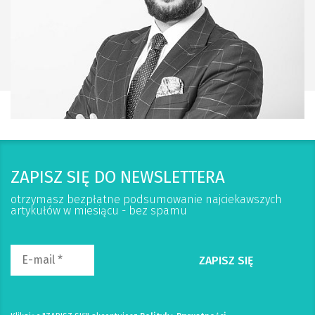
ZAPISZ SIĘ DO NEWSLETTERA
otrzymasz bezpłatne podsumowanie najciekawszych
artykułów w miesiącu - bez spamu