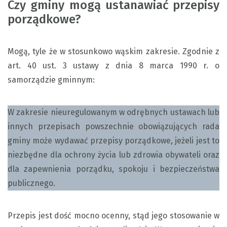
Czy gminy mogą ustanawiać przepisy
porządkowe?
Mogą, tyle że w stosunkowo wąskim zakresie. Zgodnie z
art. 40 ust. 3 ustawy z dnia 8 marca 1990 r. o
samorządzie gminnym:
W zakresie nieuregulowanym w odrębnych ustawach lub
innych przepisach powszechnie obowiązujących rada
gminy może wydawać przepisy porządkowe, jeżeli jest to
niezbędne dla ochrony życia lub zdrowia obywateli oraz
dla zapewnienia porządku, spokoju i bezpieczeństwa
publicznego.
Przepis jest dość mocno ocenny, stąd jego stosowanie w