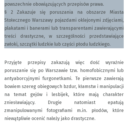
powszechnie obowiązujących przepisów prawa.
§ 2 Zakazuje się poruszania na obszarze Miasta
Stołecznego Warszawy pojazdami oklejonymi zdjęciami,
plakatami i banerami lub transparentami zawierającymi
treści drastyczne, w szczególności przedstawiające
zwłoki, szczątki ludzkie lub części płodu ludzkiego.
Przyjęte przepisy zakazują więc dość wyraźnie
poruszanie się po Warszawie tzw. homofobicznymi lub
antyaborcyjnymi furgonetkami. Te pierwsze zawierają
bowiem szereg obiegowych bzdur, kłamstw i manipulacji
na temat gejów i lesbijek, które mają charakter
zniesławiający. Drugie natomiast epatują
zmanipulowanymi fotografiami m.in. płodów, które
niewątpliwie ocenić należy jako drastyczne.