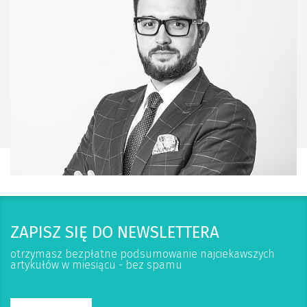
ZAPISZ SIĘ DO NEWSLETTERA
otrzymasz bezpłatne podsumowanie najciekawszych
artykułów w miesiącu - bez spamu