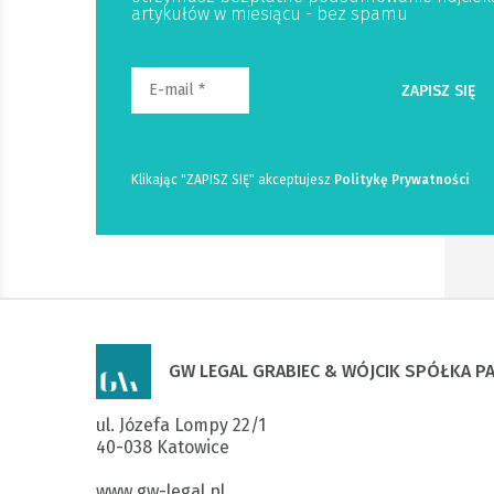
artykułów w miesiącu - bez spamu
Klikając "ZAPISZ SIĘ" akceptujesz
Politykę Prywatności
GW LEGAL GRABIEC & WÓJCIK SPÓŁKA 
ul. Józefa Lompy 22/1

40-038 Katowice

www.gw-legal.pl