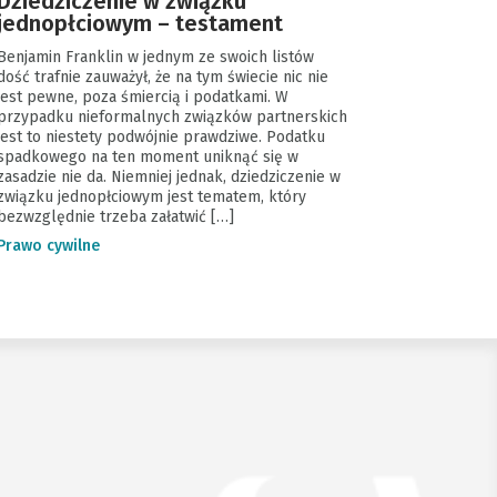
Dziedziczenie w związku
jednopłciowym – testament
Benjamin Franklin w jednym ze swoich listów
dość trafnie zauważył, że na tym świecie nic nie
jest pewne, poza śmiercią i podatkami. W
przypadku nieformalnych związków partnerskich
jest to niestety podwójnie prawdziwe. Podatku
spadkowego na ten moment uniknąć się w
zasadzie nie da. Niemniej jednak, dziedziczenie w
związku jednopłciowym jest tematem, który
bezwzględnie trzeba załatwić […]
Prawo cywilne