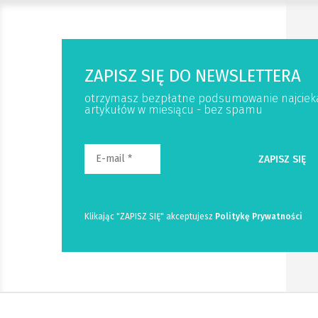
ZAPISZ SIĘ DO NEWSLETTERA
otrzymasz bezpłatne podsumowanie najciek
artykułów w miesiącu - bez spamu
Klikając "ZAPISZ SIĘ" akceptujesz
Politykę Prywatności