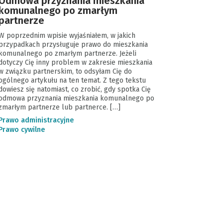
Odmowa przyznania mieszkania
komunalnego po zmarłym
partnerze
W poprzednim wpisie wyjaśniałem, w jakich
przypadkach przysługuje prawo do mieszkania
komunalnego po zmarłym partnerze. Jeżeli
dotyczy Cię inny problem w zakresie mieszkania
w związku partnerskim, to odsyłam Cię do
ogólnego artykułu na ten temat. Z tego tekstu
dowiesz się natomiast, co zrobić, gdy spotka Cię
odmowa przyznania mieszkania komunalnego po
zmarłym partnerze lub partnerce. […]
Prawo administracyjne
Prawo cywilne