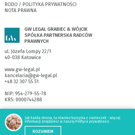
RODO / POLITYKA PRYWATNOŚCI
NOTA PRAWNA
GW LEGAL GRABIEC & WÓJCIK
SPÓŁKA PARTNERSKA RADCÓW
PRAWNYCH
ul. Józefa Lompy 22/1

40-038 Katowice

www.gw-legal.pl
kancelaria@gw-legal.pl

+48 32 307 55 51

NIP: 954-279-55-78

KRS: 0000744288

ING Bank Śląski SA: 

40 1050 1214 1000 0092 5920 3355

Jak każda strona, ta również korzysta z ciasteczek - więcej
informacji znajdziesz w naszej Polityce prywatności.
ROZUMIEM