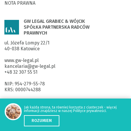
NOTA PRAWNA
GW LEGAL GRABIEC & WÓJCIK
SPÓŁKA PARTNERSKA RADCÓW
PRAWNYCH
ul. Józefa Lompy 22/1

40-038 Katowice

www.gw-legal.pl
kancelaria@gw-legal.pl

+48 32 307 55 51

NIP: 954-279-55-78

KRS: 0000744288

ING Bank Śląski SA: 

40 1050 1214 1000 0092 5920 3355

Jak każda strona, ta również korzysta z ciasteczek - więcej
informacji znajdziesz w naszej Polityce prywatności.
ROZUMIEM