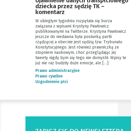
Ujawnienie danych transpłciowego
dziecka przez sędzię TK –
komentarz
W ubiegłym tygodniu rozpętała się burza
związana z wpisami Krystyny Pawłowicz
publikowanymi na Twitterze. Krystyna Pawłowicz
jeszcze do niedawna była posłanką partii
rządzącej a obecnie jest sędzią tzw. Trybunału
Konstytucyjnego. Jest również prawniczką ze
stopniem naukowym, choć przeglądając jej
tweety nigdy bym się tego nie domyślił. Wpisy te
już nie raz budziły duże emocje, ale […]
Prawo administracyjne
Prawo cywilne
Uzgodnienie płci