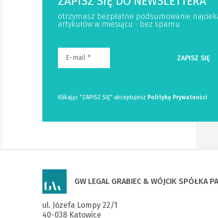
ZAPISZ SIĘ DO NEWSLETTERA
otrzymasz bezpłatne podsumowanie najciek
artykułów w miesiącu - bez spamu
Klikając "ZAPISZ SIĘ" akceptujesz
Politykę Prywatności
GW LEGAL GRABIEC & WÓJCIK SPÓŁKA 
ul. Józefa Lompy 22/1

40-038 Katowice
