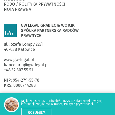
RODO / POLITYKA PRYWATNOŚCI
NOTA PRAWNA
GW LEGAL GRABIEC & WÓJCIK
SPÓŁKA PARTNERSKA RADCÓW
PRAWNYCH
ul. Józefa Lompy 22/1

40-038 Katowice

www.gw-legal.pl
kancelaria@gw-legal.pl

+48 32 307 55 51

NIP: 954-279-55-78

KRS: 0000744288

ING Bank Śląski SA: 

40 1050 1214 1000 0092 5920 3355

Jak każda strona, ta również korzysta z ciasteczek - więcej
informacji znajdziesz w naszej Polityce prywatności.
ROZUMIEM