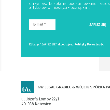
otrzymasz bezpłatne podsumowanie najciek
artykułów w miesiącu - bez spamu
Klikając "ZAPISZ SIĘ" akceptujesz
Politykę Prywatności
GW LEGAL GRABIEC & WÓJCIK SPÓŁKA 
ul. Józefa Lompy 22/1

40-038 Katowice
