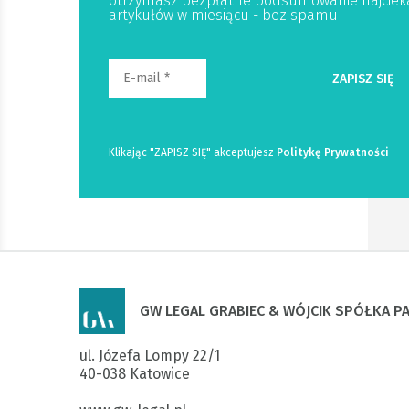
otrzymasz bezpłatne podsumowanie najciek
artykułów w miesiącu - bez spamu
Klikając "ZAPISZ SIĘ" akceptujesz
Politykę Prywatności
GW LEGAL GRABIEC & WÓJCIK SPÓŁKA 
ul. Józefa Lompy 22/1

40-038 Katowice
